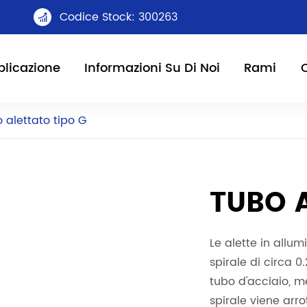
Codice Stock: 300263

licazione
Informazioni Su Di Noi
Rami
 alettato tipo G
TUBO 
Le alette in allu
spirale di circa 0
tubo d'acciaio, m
spirale viene arrot