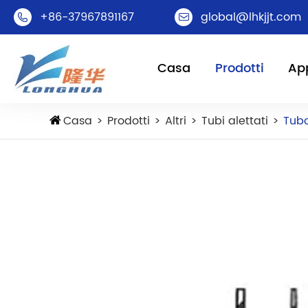
+86-37967891167
global@lhkjjt.com


Casa
Prodotti
App
Casa
Prodotti
Altri
Tubi alettati
Tubo