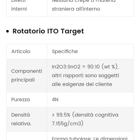
Difetti
Nessuna crepe o materia
interni
straniera all'interno
Rotatorio ITO Target
Articolo
Specifiche
In2O3:SnO2 = 90:10 (wt %),
Componenti
altri rapporti sono soggetti
principali
alle esigenze del cliente
Purezza
4N
Densità
≥ 99.5% (densità cognitiva
relativa.
7.155g/cm3)
Forma tubolare; Le dimensioni