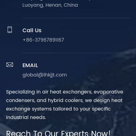
Luoyang, Henan, China

Call Us
+86-37967891167

EMAIL
global@lhkjjt.com
Specializing in air heat exchangers, evaporative
condensers, and hybrid coolers, we design heat
exchange systems tailored to your specific
industrial needs.
Reach To Our Experts Now!