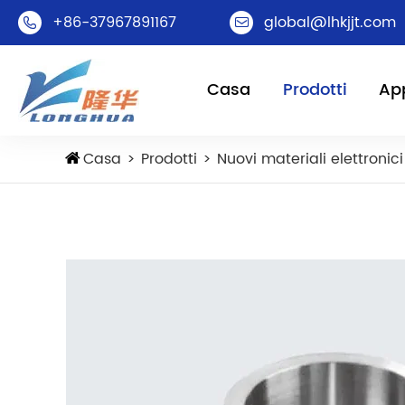
+86-37967891167
global@lhkjjt.com


Casa
Prodotti
App
Casa
Prodotti
Nuovi materiali elettronici