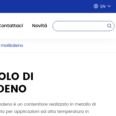
EN

Contattaci
Novità

i molibdeno
OLO DI
DENO
ibdeno è un contenitore realizzato in metallo di
ato per applicazioni ad alta temperatura in