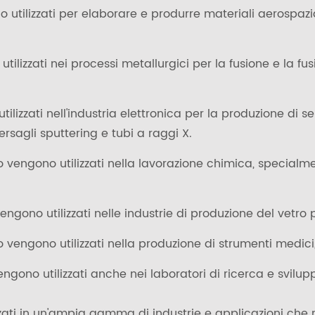
o utilizzati per elaborare e produrre materiali aerospazi
tilizzati nei processi metallurgici per la fusione e la fu
tilizzati nell'industria elettronica per la produzione di s
sagli sputtering e tubi a raggi X.
o vengono utilizzati nella lavorazione chimica, specialme
engono utilizzati nelle industrie di produzione del vetro p
o vengono utilizzati nella produzione di strumenti medic
engono utilizzati anche nei laboratori di ricerca e svilu
lizzati in un'ampia gamma di industrie e applicazioni che 