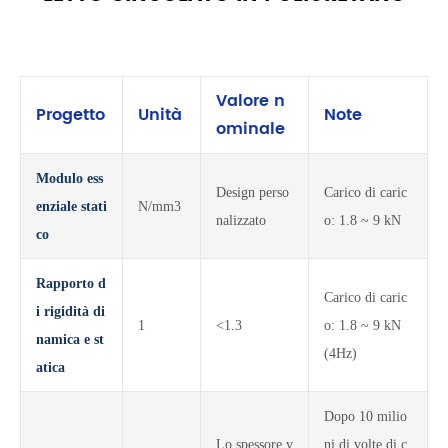
Valore n
Progetto
Unità
Note
ominale
Modulo ess
Design perso
Carico di caric
enziale stati
N/mm3
nalizzato
o: 1.8 ~ 9 kN
co
Rapporto d
Carico di caric
i rigidità di
1
<1.3
o: 1.8 ~ 9 kN
namica e st
(4Hz)
atica
Dopo 10 milio
Lo spessore v
ni di volte di c