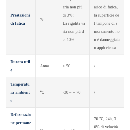
aria non più
arico di fatica,
Prestazioni
di 3%;
la superficie de
%
di fatica
La rigidità va
l tampone di s
ria non più d
morzamento no
el 10%
n è danneggiata
o appiccicosa.
Durata util
Anno
> 50
/
e
Temperatu
ra ambient
℃
-30 ~ + 70
/
e
Deformazio
70 ℃, 24h, 3
ne permane
0% di velocità